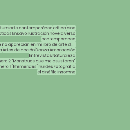
atura
arte contemporáneo
crítica
cine
sticas
Ensayo
ilustración
novela
verso
contemporaneo
Mujeres artistas que no aparecían en mi libro de arte de la carrera
a
Artes de acción
Danza
Amor
acción
Entrevistas
Naturaleza
ero 2 "Monstruos que me asustaron"
ero 1 "Efemérides"
hurdes
Fotografía
el cinéfilo insomne