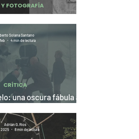
E Y FOTOGRAFÍA
úblico de filmoteca
berto Solana Santano
feb
4 min de lectura
CRÍTICA
elo: una oscura fábula a
s de la rendija
Adrián G. Ríos
t 2025
8 min de lectura