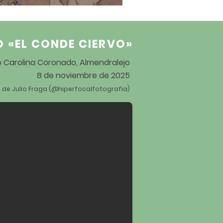
tos de «Puer delicatus»
O «EL CONDE CIERVO
»
ro Carolina Coronado, Almendralejo
8 de noviembre de 2025
 de Julio Fraga (@hiperfocalfotografia)