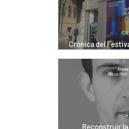
CR
Crónica del Festiv
Sevilla 2025 p
Ángela 
23 oct 2025
CR
Reconstruir la