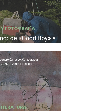
E Y FOTOGRAFÍA
ino: de «Good Boy» a
 el perro cobarde»
eguero Carrasco. Colaborador
t 2025
2 min de lectura
LITERATURA