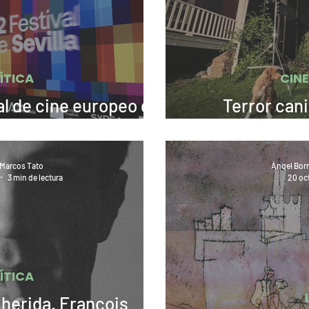
ÍTICA
CIN
al de cine europeo de
Terror can
or Adrián G. Ríos
«Agallas,
Marcos Tato
Ángel Borr
3 min de lectura
20 oc
ÍTICA
 herida. François