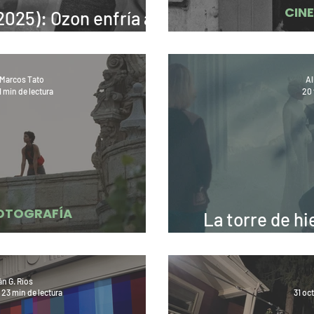
CIN
2025): Ozon enfría a
amus
Querido p
Marcos Tato
Al
1 min de lectura
20 
FOTOGRAFÍA
La torre de hi
«Amor Amor Amor»
travé
án G. Ríos
23 min de lectura
31 oc