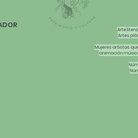
LADOR
Arte
liter
Artes plá
animación
músic
Núm
Núm