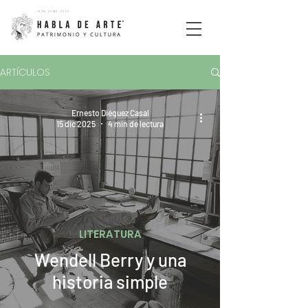
ISSN
2792-5110
ARTÍCULOS
Ernesto Diéguez Casal
15 dic 2025
4 min de lectura
LITERATURA
Wendell Berry y una
historia simple