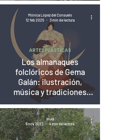
Mónica López del Consuelo
12 feb 2025
3 min de lectura
ARTES PLÁSTICAS
Los almanaques
folclóricos de Gema
Galán: ilustración,
música y tradiciones
extremeñas
Inula
6 nov 2023
4 min de lectura