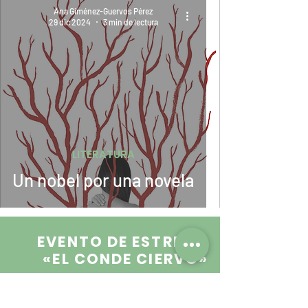
Ana Giménez-Guervos Pérez
29 dic 2024
3 min de lectura
LITERATURA
Un nobel por una novela
EVENTO DE ESTRENO
«EL CONDE CIERVO
»
Salón Noble de los Espejos, Teatro Carolina
Coronado, Almendralejo
8 de noviembre de 2025