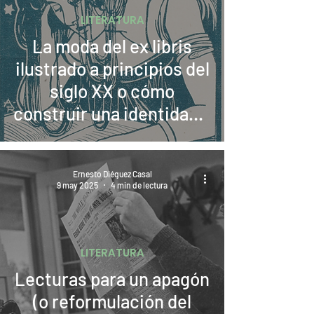
LITERATURA
La moda del ex libris
ilustrado a principios del
siglo XX o cómo
construir una identidad a
través de la imagen
Ernesto Diéguez Casal
9 may 2025
4 min de lectura
LITERATURA
Lecturas para un apagón
(o reformulación del