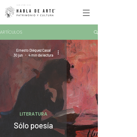
ISSN
2792-5110
ARTÍCULOS
Ernesto Diéguez Casal
30 jun
4 min de lectura
LITERATURA
Sólo poesía