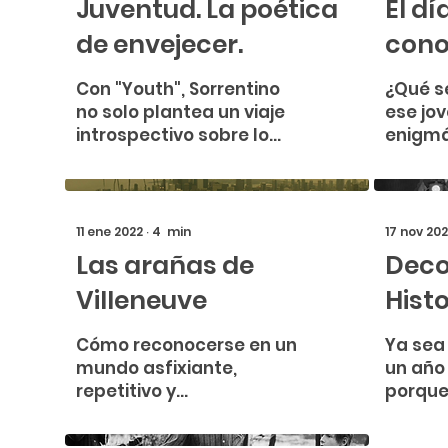
Juventud. La poética
El d
de envejecer.
cono
Con "Youth", Sorrentino
¿Qué se
no solo plantea un viaje
ese jov
introspectivo sobre lo
enigmá
que hacemos de nuestra
Corleo
vida, sino que nos invita a
pérdida
contemplar ...
suntuos
11 ene 2022
∙
4
min
17 nov 202
Las arañas de
Deco
Villeneuve
Histo
o cas
Cómo reconocerse en un
Ya sea
mundo asfixiante,
un año
repetitivo y
porque
mastodóntico que nos
con es
engulle, nos suprime
los gus