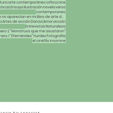
atura
arte contemporáneo
crítica
cine
sticas
Ensayo
ilustración
novela
verso
contemporaneo
Mujeres artistas que no aparecían en mi libro de arte de la carrera
a
Artes de acción
Danza
Amor
acción
Entrevistas
Naturaleza
ero 2 "Monstruos que me asustaron"
ero 1 "Efemérides"
hurdes
Fotografía
el cinéfilo insomne