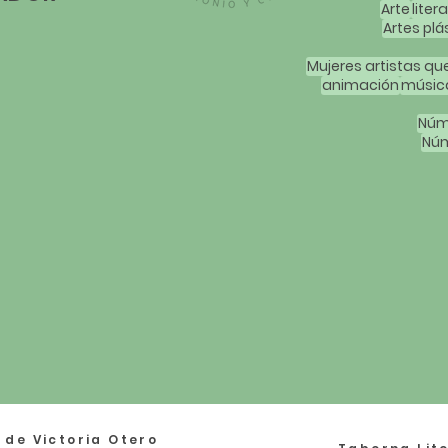
Arte
liter
Artes plá
animación
músic
Núm
Núm
 de Victoria Otero