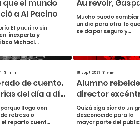
ía que el mundo
Au revoir, Gasp
ció a Al Pacino
Mucho puede cambiar
un día para otro, lo qu
ría El padrino sin
se da por seguro y
en, inexperto y
estable, puede maña
tico Michael
cambiar.
ne de mirada
? ¿Qué sería la
a y barroca ...
1
∙
3
min
18 sept 2021
∙
3
min
rado de cuento.
Alumno rebelde
rias del día a día,
director excéntr
i.
Nicolas Winding
 porque llega con
Quizá siga siendo un g
 de retraso o
desconocido para la
 el reparto cuenta
mayor parte del públic
trellas para todos
o un nombre que resu
tos y edades, lo
de vez en cuando,