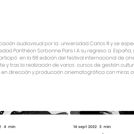
ión audiovisual por la  universidad Carlos III y se espec
ersidad Panthéon Sorbonne Paris I. A su regreso a  España, 
ticipó  en la 68 edición del festival internacional de cin
 tras la realización de varios  cursos de gestión cultura
r en dirección y producción cinematográfica con miras a
2
∙
4
min
14 sept 2022
∙
3
min