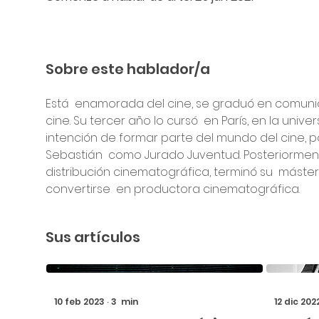
Sobre este hablador/a
Está  enamorada del cine, se graduó en comunicac
cine. Su tercer año lo cursó  en París, en la univ
intención de formar parte del mundo del cine, par
Sebastián  como Jurado Juventud. Posteriormente y
distribución cinematográfica, terminó su  máste
convertirse  en productora cinematográfica.
Sus artículos
10 feb 2023
∙
3
min
12 dic 202