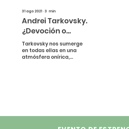
como individuos, nos
cierto 
despoja de todo atisb
31 ago 2021
∙
3
min
Andrei Tarkovsky.
¿Devoción o
indolencia?
Tarkovsky nos sumerge
en todas ellas en una
atmósfera onírica,
repleta de una
naturaleza exuberante
que se presenta como
vía de escape y com