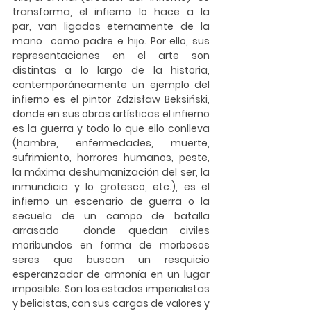
transforma,  el  infierno  lo  hace  a  la  
par,  van  ligados  eternamente  de  la  
mano  como padre e hijo. Por ello, sus 
representaciones en el arte son 
distintas a lo largo de la historia, 
contemporáneamente un ejemplo del 
infierno es el pintor Zdzisław Beksiński, 
donde en sus obras artísticas el infierno 
es la guerra y todo lo que ello conlleva 
(hambre, enfermedades, muerte, 
sufrimiento, horrores humanos, peste, 
la máxima deshumanización del ser, la 
inmundicia y lo grotesco, etc.), es el 
infierno un escenario de guerra o la 
secuela de un campo de batalla 
arrasado  donde quedan civiles 
moribundos en forma de morbosos 
seres que buscan un resquicio 
esperanzador de armonía en un lugar 
imposible. Son los estados imperialistas 
y belicistas, con sus cargas de valores y 