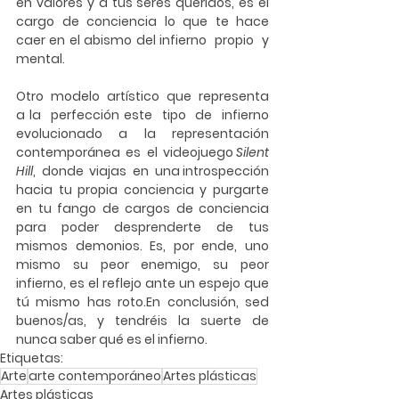
en valores y a tus seres queridos, es el 
cargo de conciencia lo que te hace 
caer en el abismo del infierno  propio  y  
mental. 
Otro  modelo  artístico  que  representa 
a la  perfección este  tipo  de  infierno 
evolucionado  a  la  representación  
contemporánea  es  el  videojuego 
Silent  
Hill
,  donde  viajas  en  una introspección 
hacia tu propia conciencia y purgarte 
en tu fango de cargos de conciencia 
para poder desprenderte de tus 
mismos demonios. Es, por ende, uno 
mismo su peor enemigo, su peor 
infierno, es el reflejo ante un espejo que 
tú mismo has roto.En conclusión, sed 
buenos/as, y tendréis la suerte de 
nunca saber qué es el infierno. 
Etiquetas:
Arte
arte contemporáneo
Artes plásticas
Artes plásticas