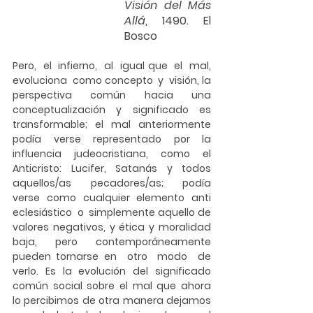
Visión del Más 
Allá
, 1490. El 
Bosco
Pero,  el  infierno,  al  igual que  el  mal,  
evoluciona  como concepto  y  visión, la 
perspectiva común hacia una 
conceptualización y significado es 
transformable; el mal anteriormente 
podía verse representado por la 
influencia judeocristiana, como el 
Anticristo: Lucifer, Satanás y todos 
aquellos/as  pecadores/as;  podía  
verse  como  cualquier  elemento  anti  
eclesiástico  o  simplemente aquello de 
valores negativos, y ética y moralidad  
baja, pero contemporáneamente 
pueden tornarse en  otro  modo  de  
verlo.  Es  la  evolución  del  significado  
común  social  sobre  el  mal  que  ahora  
lo percibimos de otra manera dejamos 