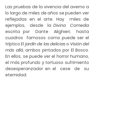
Las pruebas de la vivencia del averno a 
lo largo de miles de años se pueden ver 
reflejadas en el arte. Hay  miles de  
ejemplos,  desde  la
 Divina  Comedia
escrita por  Dante  Alighieri;  hasta 
cuadros  famosos como puede ser el 
tríptico 
El jardín de las delicias
 o 
Visión del 
más allá
, ambos pintados por El Bosco. 
En ellos, se puede ver el horror humano, 
el más profundo y tortuoso sufrimiento 
desesperanzador en el  cese  de  su 
eternidad.  