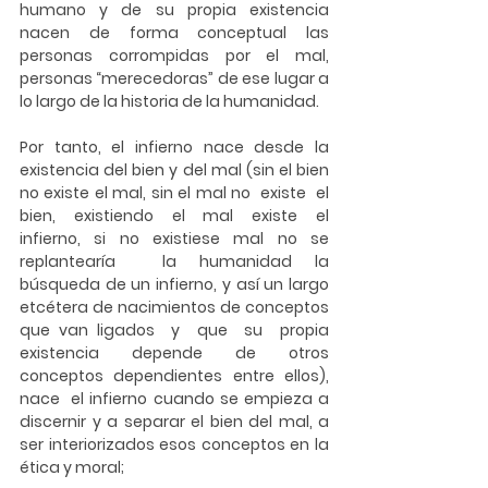
humano y de su propia existencia 
nacen de forma conceptual las 
personas corrompidas por el mal, 
personas “merecedoras” de ese lugar a 
lo largo de la historia de la humanidad. 
Por tanto, el infierno nace desde la 
existencia del bien y del mal (sin el bien 
no existe el mal, sin el mal no  existe  el  
bien,  existiendo  el  mal  existe  el  
infierno,  si  no  existiese  mal  no  se  
replantearía  la humanidad la 
búsqueda de un infierno, y así un largo 
etcétera de nacimientos de conceptos 
que van ligados  y  que  su  propia  
existencia  depende  de  otros  
conceptos  dependientes  entre  ellos),  
nace  el infierno cuando se empieza a 
discernir y a separar el bien del mal, a 
ser interiorizados esos conceptos en la 
ética y moral; 