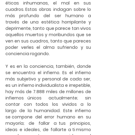
éticas inhumanas, el mal en sus 
cuadros. Estas  obras  indagan  sobre  lo  
más  profundo  del  ser  humano  a  
través  de  una  estética  horripilante  y 
deprimente, tanto que parece tan vivos 
aquellos muertos y moribundos que se 
ven en sus cuadros, tanto que pareces 
poder verles el alma sufriendo y su 
conciencia rogando. 
Y es en la conciencia, también, donde 
se encuentra el infierno. Es el infierno 
más subjetivo y personal de cada ser, 
es un infierno individualista e irrepetible, 
hay más de 7.888 miles de millones de 
infiernos únicos  actualmente;  sin  
contar  con  todos  los  vividos  a  lo  
largo  de  la  humanidad.  Este  infierno  
se compone  del  error  humano  en  su 
mayoría;  de  fallar  a tus  principios,  
ideas  e  ideales,  de  fallarte  a ti mismo 