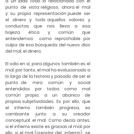
a un lado todo lo relacionado con el  
punto  de  vista religioso,  ahora el  mal  
y  su  propia  representación puede  ser  
el  dinero  y  todo aquellos  valores  y  
conductas  que  nos  lleva  a  esa  
bajeza  ética  y  común  que  
entendemos  como reprochable por 
culpa de esa búsqueda del nuevo dios 
del mal, el dinero. 
El odio en sí, para algunos también es el 
mal; por tanto, el mal ha evolucionado a 
lo largo de la historia y pasado de ser el 
punto de  mira  común  y  social  
entendidos  por  todos  como  mal 
común  propio,  a  un  abanico  de  
propias subjetividades.  Es  por  ello,  que  
el  infierno  también  progresa,  es  
cambiante  junto  a  su  creador 
conceptual: el mal. 
Como decía antes, 
si el infierno existe es gracias al mal; por 
ello, si el mal (creador del  infierno)  se  