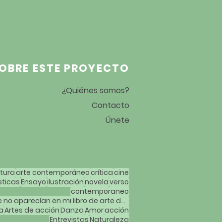
OBRE ESTE PROYECTO
¿Quiénes somos?
Contacto
Únete
atura
arte contemporáneo
crítica
cine
sticas
Ensayo
ilustración
novela
verso
contemporaneo
Mujeres artistas que no aparecían en mi libro de arte de la carrera
a
Artes de acción
Danza
Amor
acción
Entrevistas
Naturaleza