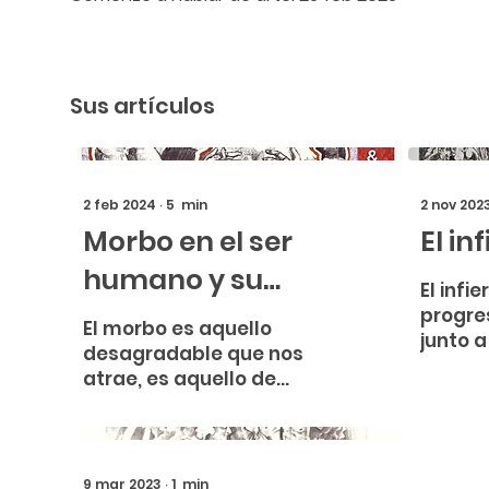
Sus artículos
2 feb 2024
∙
5
min
2 nov 202
Morbo en el ser
El in
humano y su
El infi
representación en el
progre
El morbo es aquello
junto a
arte.
desagradable que nos
concept
atrae, es aquello de
ello, su
índole por lo general
repres
negativa que
arte so
disfrutamos de su
visualización. Es decir,
9 mar 2023
∙
1
min