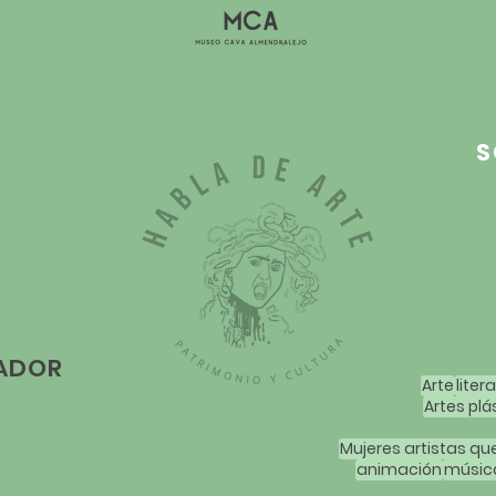
S
LADOR
Arte
liter
Artes plá
animación
músic