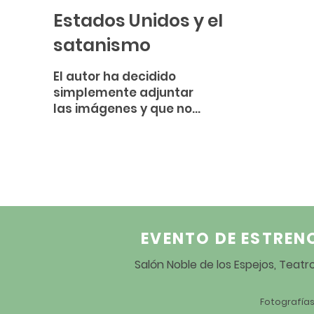
Estados Unidos y el
satanismo
El autor ha decidido
simplemente adjuntar
las imágenes y que no
haya ningún tipo de
explicación para el
espectador,
manteniendo el halo ...
EVENTO DE ESTREN
Salón Noble de los Espejos, Teat
Fotografías