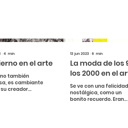
3
∙
4
min
13 jun 2023
∙
6
min
fierno en el arte
La moda de los 
los 2000 en el a
erno también
sa, es cambiante
Se ve con una felicida
 su creador
nostálgica, como un
ual: el mal. Por
bonito recuerdo. Eran
s
tiempos mejores o má
entaciones en el
felices, en los cuales
n distintas ..
parecía que el
capitalismo no