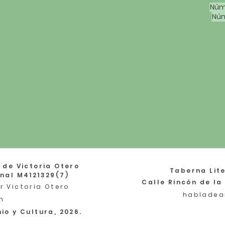
Núm
Núm
 de Victoria Otero
Taberna Lite
nal M4121329(7)
Calle Rincón de la
r Victoria Otero
habladea
n
io y Cultura, 2026.