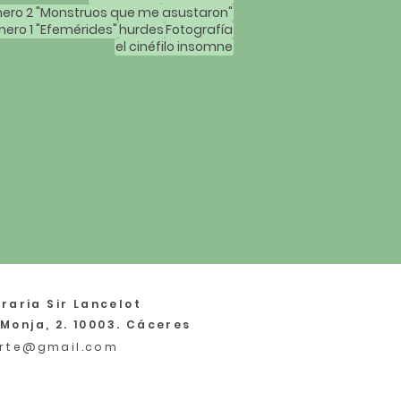
ero 2 "Monstruos que me asustaron"
ero 1 "Efemérides"
hurdes
Fotografía
el cinéfilo insomne
raria Sir Lancelot
 Monja, 2. 10003. Cáceres
rte@gmail.com