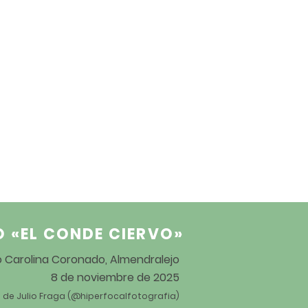
O «EL CONDE CIERVO
»
ro Carolina Coronado, Almendralejo
8 de noviembre de 2025
 de Julio Fraga (@hiperfocalfotografia)