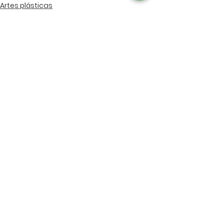
Artes plásticas
Artes de acción Y Danza
Cine Y Fotografía
Ver todo
Entradas relacionadas