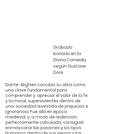
Grabado 
basado en la 
Divina Comedia
, 
según 
Gustave 
Doré
Dante  Alighieri concibió su obra como 
una clave fundamental para 
comprender y  apreciar el valor de la fe 
y la moral, supervivientes dentro de 
una  sociedad revestida de prejuicios e 
ignorancia. Fue allá en época  
medieval, y, a modo de redención, 
perfectamente calculada, consiguió  
enmascarar las pasiones y los tipos 
humanos dentro de sus versos y las  