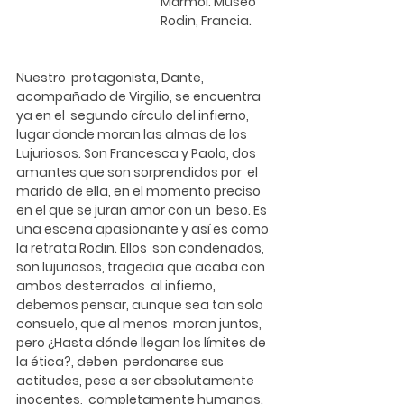
Mármol. Museo 
Rodin, Francia. 
Nuestro  protagonista, Dante, 
acompañado de Virgilio, se encuentra 
ya en el  segundo círculo del infierno, 
lugar donde moran las almas de los  
Lujuriosos. Son Francesca y Paolo, dos 
amantes que son sorprendidos por  el 
marido de ella, en el momento preciso 
en el que se juran amor con un  beso. Es 
una escena apasionante y así es como 
la retrata Rodin. Ellos  son condenados, 
son lujuriosos, tragedia que acaba con 
ambos desterrados  al infierno, 
debemos pensar, aunque sea tan solo 
consuelo, que al menos  moran juntos, 
pero ¿Hasta dónde llegan los límites de 
la ética?, deben  perdonarse sus 
actitudes, pese a ser absolutamente 
inocentes,  completamente humanas. 