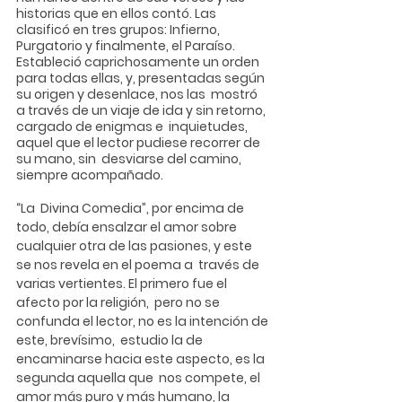
historias que en ellos contó. Las 
clasificó en tres grupos: Infierno,  
Purgatorio y finalmente, el Paraíso. 
Estableció caprichosamente un orden  
para todas ellas, y, presentadas según 
su origen y desenlace, nos las  mostró 
a través de un viaje de ida y sin retorno, 
cargado de enigmas e  inquietudes, 
aquel que el lector pudiese recorrer de 
su mano, sin  desviarse del camino, 
siempre acompañado.
“La  Divina Comedia”, por encima de 
todo, debía ensalzar el amor sobre  
cualquier otra de las pasiones, y este 
se nos revela en el poema a  través de 
varias vertientes. El primero fue el 
afecto por la religión,  pero no se 
confunda el lector, no es la intención de 
este, brevísimo,  estudio la de 
encaminarse hacia este aspecto, es la 
segunda aquella que  nos compete, el 
amor más puro y más humano, la 