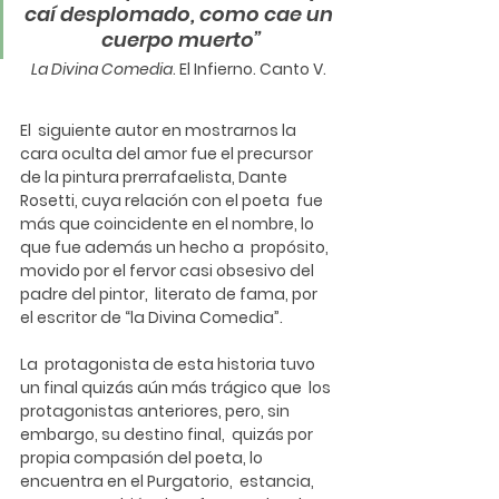
caí desplomado, como cae un 
 cuerpo muerto” 
La Divina Comedia
. 
El Infierno
. Canto V.
El  siguiente autor en mostrarnos la 
cara oculta del amor fue el precursor  
de la pintura prerrafaelista, Dante 
Rosetti, cuya relación con el poeta  fue 
más que coincidente en el nombre, lo 
que fue además un hecho a  propósito, 
movido por el fervor casi obsesivo del 
padre del pintor,  literato de fama, por 
el escritor de “la Divina Comedia”.
La  protagonista de esta historia tuvo 
un final quizás aún más trágico que  los 
protagonistas anteriores, pero, sin 
embargo, su destino final,  quizás por 
propia compasión del poeta, lo 
encuentra en el Purgatorio,  estancia, 