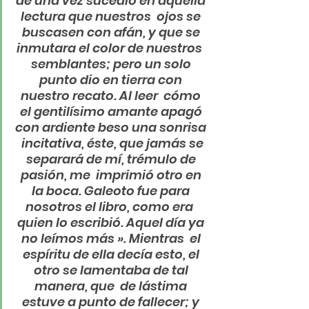
de una vez sucedió en aquella 
lectura que nuestros  ojos se 
buscasen con afán, y que se 
inmutara el color de nuestros  
semblantes; pero un solo 
punto dio en tierra con 
nuestro recato. Al leer  cómo 
el gentilísimo amante apagó 
con ardiente beso una sonrisa 
 incitativa, éste, que jamás se 
separará de mí, trémulo de 
pasión, me  imprimió otro en 
la boca. Galeoto fue para 
nosotros el libro, como era  
quien lo escribió. Aquel día ya 
no leímos más ». Mientras  el 
espíritu de ella decía esto, el 
otro se lamentaba de tal 
manera, que  de lástima 
estuve a punto de fallecer; y 