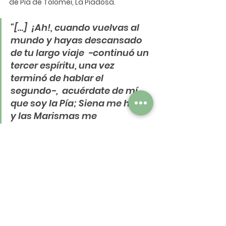
de Pía de Tolomei, La Piadosa.
“[…]  ¡Ah!, cuando vuelvas al 
mundo y hayas descansado 
de tu largo viaje  -continuó un 
tercer espíritu, una vez 
terminó de hablar el 
segundo-,  acuérdate de mí 
que soy la Pía; Siena me hizo, 
y las Marismas me  
deshicieron: bien lo sabe 
aquel que al desposarse me 
había colocado en  el dedo su 
anillo enriquecido con piedras 
preciosas.”
La Divina Comedia
. 
El Purgatorio
. Canto V
Como  esta hubo muchas otras 
historias, incluso podríamos destacar 