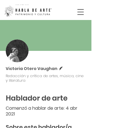
ISSN
2792-5110
Más acciones
Escritor
Victoria Otero Vaughan
Redacción y crítica de artes, música, cine
y literatura
Hablador de arte
Comenzó a hablar de arte: 4 abr
2021
Sobre este hablador/a