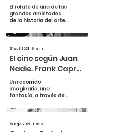
artística. Jane Avril
El relato de una de las
grandes amistades
de la historia del arte.
Jane Avril, estrella del
cancán de cabaret,
fue recurrente en la
vida, y
13 oct 2021
∙
5
min
El cine según Juan
Nadie. Frank Capra
y el americano ideal
Un recorrido
imaginario, una
fantasía, a través de
los ojos y
circunstancias del
cineasta ítalo-
americano Frank
18 ago 2021
∙
1
min
Capra. Atrévete a