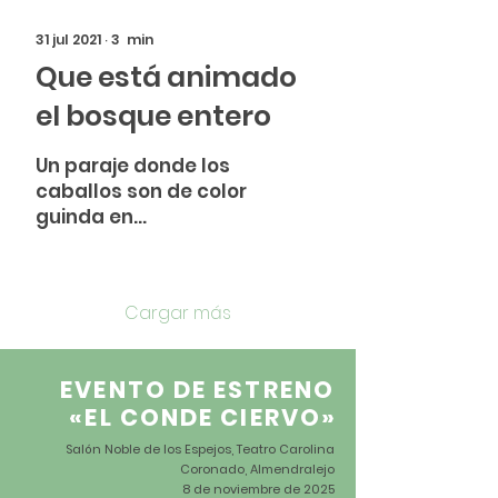
papel de las redes
sociales...
31 jul 2021
∙
3
min
Que está animado
el bosque entero
Un paraje donde los
caballos son de color
guinda en
aguardiente, y los
topos de color nube
de invierno, donde
Cargar más
todos los árboles
tienen su lu
EVENTO DE ESTRENO
«EL CONDE CIERVO
»
Salón Noble de los Espejos, Teatro Carolina
Coronado, Almendralejo
8 de noviembre de 2025