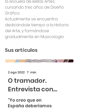
la escuela de Bellas Artes,  
cursando tres años de Diseño 
Gráfico.
Actualmente se encuentra 
dedicándole tiempo a la Historia 
del Arte, y formándose 
gradualmente en Musicología
Sus artículos
2 ago 2022
∙
7
min
O tramador.
Entrevista con
Carlos Núñez
"Yo creo que en
España deberíamos