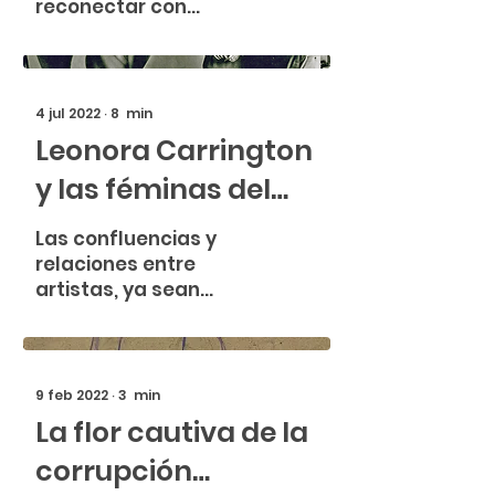
reconectar con
nuestra historia, con el
rural y con la
naturaleza..."
4 jul 2022
∙
8
min
Leonora Carrington
y las féminas del
surrealismo
Las confluencias y
relaciones entre
artistas, ya sean
pintores, escultores o
literatos son usuales y
comunes a lo largo de
la historia
9 feb 2022
∙
3
min
La flor cautiva de la
corrupción