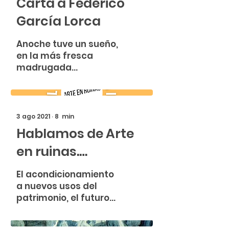
Carta a Federico
adentrarte
García Lorca
Anoche tuve un sueño,
en la más fresca
madrugada
cruzábamos la huerta
de San Vicente, recién
arada...
3 ago 2021
∙
8
min
Hablamos de Arte
en ruinas.
Entrevista a José
El acondicionamiento
Luis Díaz
a nuevos usos del
patrimonio, el futuro
de la conservación, la
literatura de viajes o el