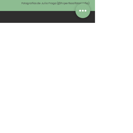
Fotografías de Julio Fraga (@hiperfocalfotografia)
Con el apoyo durante el cava de honor de:
SOBRE ESTE
PROYECTO