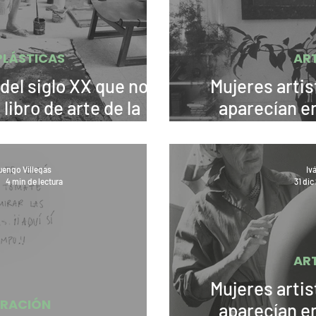
PLÁSTICAS
AR
del siglo XX que no
Mujeres artis
libro de arte de la
aparecían en
uana Francés
carre
engo Villegas
Iv
4 min de lectura
31 di
AR
Mujeres artis
TRACIÓN
aparecían en