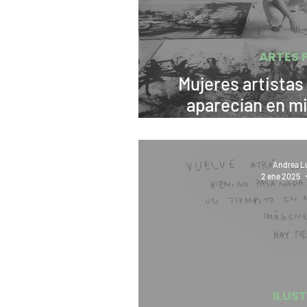
ARTES 
Mujeres artistas 
aparecían en mi 
carrera. J
Andrea Lu
2 ene 2025
ILUS