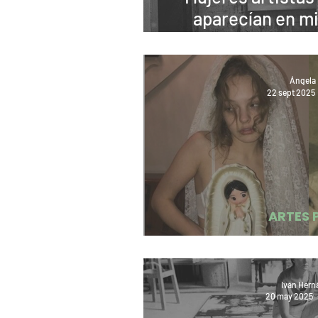
aparecían en mi 
carrera. 
Ángela 
22 sept 2025
ARTES 
¡Dios está d
Iván Hern
20 may 2025