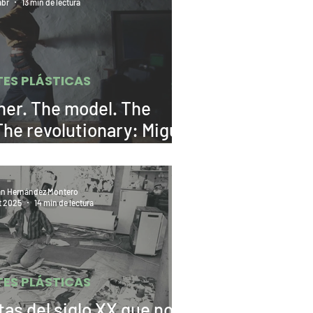
abr
13 min de lectura
TES PLÁSTICAS
ner. The model. The
he revolutionary: Miguel
Adrover
án Hernández Montero
t 2025
14 min de lectura
TES PLÁSTICAS
tas del siglo XX que no