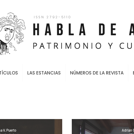
ISSN 2792-5110
TÍCULOS
LAS ESTANCIAS
NÚMEROS DE LA REVISTA
na V. Puerto
Adrián G