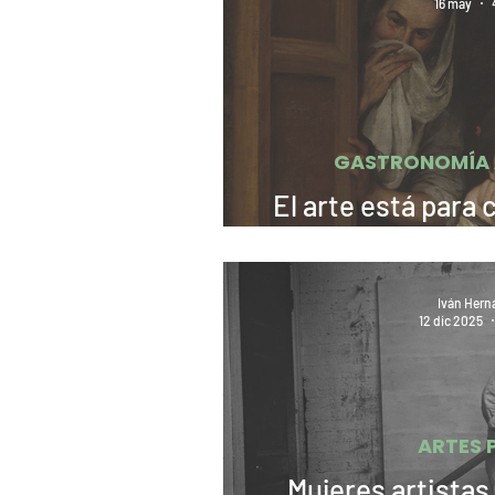
16 may
GASTRONOMÍA A
El arte está para 
¿F
Iván Hern
12 dic 2025
ARTES 
Mujeres artistas 