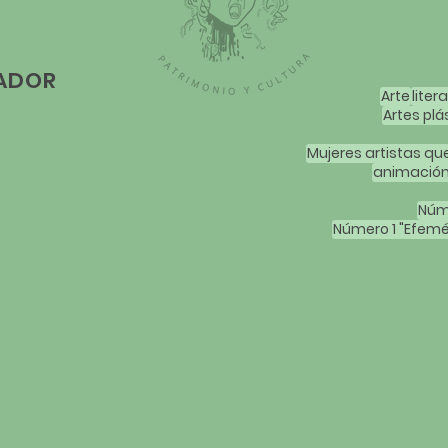
LADOR
Arte
liter
Artes plá
animació
Núm
Número 1 "Efemé