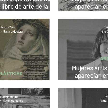
libro de arte de la
aparecían en
Agnes Martin
carre
Marcos Tato
Iv
5 min de lectura
4 jul
AR
Mujeres artis
PLÁSTICAS
aparecían en
e moda! Literal
carrera. Á
ández Montero
Iv
12 min de lectura
3 mar