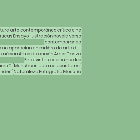
atura
arte contemporáneo
crítica
cine
sticas
Ensayo
ilustración
novela
verso
contemporaneo
Mujeres artistas que no aparecían en mi libro de arte de la carrera
n
música
Artes de acción
Amor
Danza
Entrevistas
acción
hurdes
ero 2 "Monstruos que me asustaron"
rides"
Naturaleza
Fotografía
Filosofía