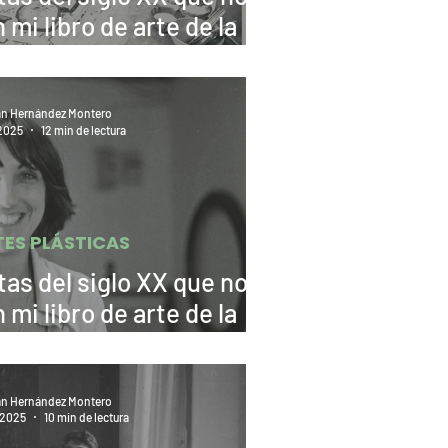
 mi libro de arte de la
ra. Paula Rego
án Hernández Montero
 2025
12 min de lectura
TES PLÁSTICAS
tas del siglo XX que no
 mi libro de arte de la
ngela García Codoñer
án Hernández Montero
 2025
10 min de lectura