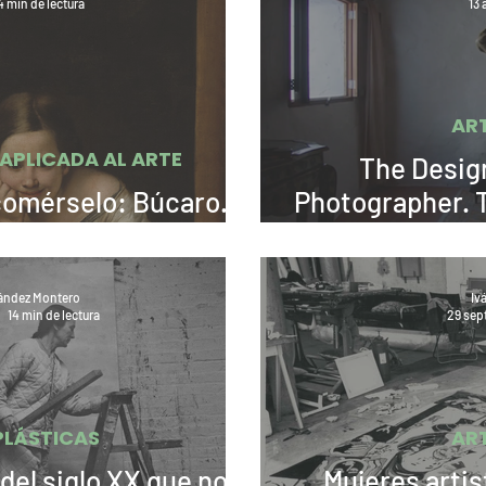
4 min de lectura
13 
AR
PLICADA AL ARTE
The Desig
comérselo: Búcaro...
Photographer. T
agia?
ández Montero
Iv
14 min de lectura
29 sep
PLÁSTICAS
AR
del siglo XX que no
Mujeres artis