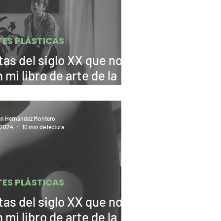
TES PLÁSTICAS
tas del siglo XX que no
 mi libro de arte de la
ra. Lee Krasner
án Hernández Montero
c 2024
10 min de lectura
TES PLÁSTICAS
tas del siglo XX que no
 mi libro de arte de la