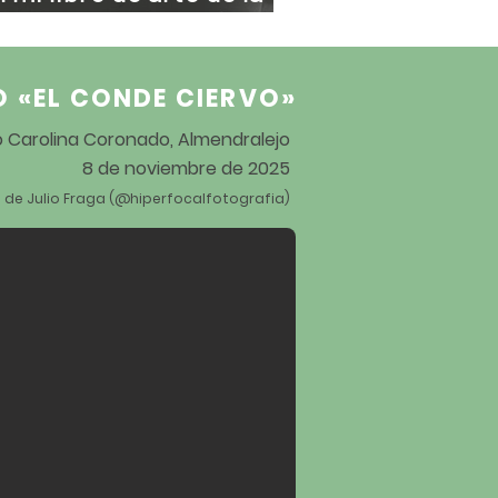
 Barbara Hepworth
O «EL CONDE CIERVO
»
ro Carolina Coronado, Almendralejo
8 de noviembre de 2025
 de Julio Fraga (@hiperfocalfotografia)