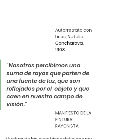
Autorretrato con 
Lirios, 
Natalia 
Goncharova
, 
1903.
"Nosotros percibimos una 
suma de rayos que parten de 
una fuente de luz, que son 
reflejados por el  objeto y que 
caen en nuestro campo de 
visión." 
MANIFIESTO DE LA 
PINTURA 
RAYONISTA 
Muchas de las directrices definidas por 