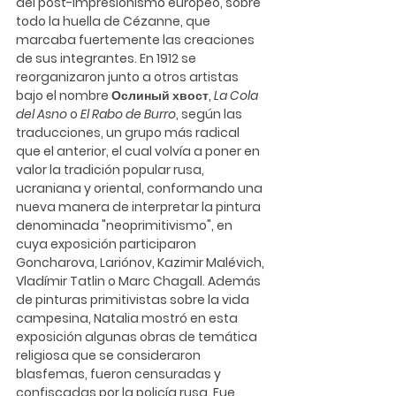
del post-impresionismo europeo, sobre 
todo la huella de Cézanne, que 
marcaba fuertemente las creaciones 
de sus integrantes. En 1912 se 
reorganizaron junto a otros artistas 
bajo el nombre Ослиный хвост, 
La Cola 
del Asno
 o 
El Rabo de Burro
, según las 
traducciones, un grupo más radical 
que el anterior, el cual volvía a poner en 
valor la tradición popular rusa, 
ucraniana y oriental, conformando una 
nueva manera de interpretar la pintura 
denominada "neoprimitivismo", en 
cuya exposición participaron 
Goncharova, Lariónov, Kazimir Malévich, 
Vladímir Tatlin o Marc Chagall. Además 
de pinturas primitivistas sobre la vida 
campesina, Natalia mostró en esta 
exposición algunas obras de temática 
religiosa que se consideraron 
blasfemas, fueron censuradas y 
confiscadas por la policía rusa. Fue 