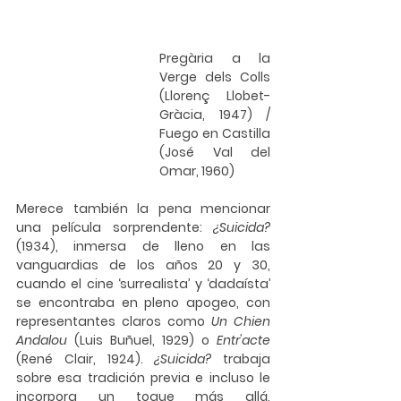
Pregària a la 
Verge dels Colls 
(Llorenç Llobet-
Gràcia, 1947) / 
Fuego en Castilla 
(José Val del 
Omar, 1960)
Merece también la pena mencionar 
una película sorprendente: 
¿Suicida?
(1934), inmersa de lleno en las 
vanguardias de los años 20 y 30, 
cuando el cine ‘surrealista’ y ‘dadaísta’ 
se encontraba en pleno apogeo, con 
representantes claros como 
Un Chien 
Andalou
 (Luis Buñuel, 1929) o 
Entr'acte 
(René Clair, 1924). 
¿Suicida?
 trabaja 
sobre esa tradición previa e incluso le 
incorpora un toque más allá, 