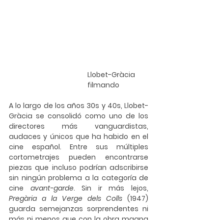
Llobet-Gràcia 
filmando
A lo largo de los años 30s y 40s, Llobet-
Gràcia se consolidó como uno de los 
directores más vanguardistas, 
audaces y únicos que ha habido en el 
cine español. Entre sus múltiples 
cortometrajes pueden encontrarse 
piezas que incluso podrían adscribirse 
sin ningún problema a la categoría de 
cine 
avant-garde
. Sin ir más lejos, 
Pregària a la Verge dels Colls
 (1947) 
guarda semejanzas sorprendentes ni 
más ni menos que con la obra magna 