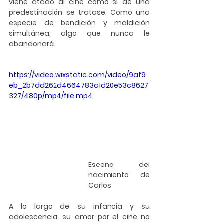
viene atado al cine como si de una 
predestinación se tratase. Como una 
especie de bendición y maldición 
simultánea, algo que nunca le 
abandonará.
https://video.wixstatic.com/video/9af9
eb_2b7dd262d4664783a1d20e53c8627
327/480p/mp4/file.mp4
Escena del 
nacimiento de 
Carlos
A lo largo de su infancia y su 
adolescencia, su amor por el cine no 