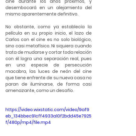
cine durante los años próximos, y 
desembocará en un alejamiento del 
mismo aparentemente definitivo.
No obstante, como ya establecía la 
película en su propio inicio, el lazo de 
Carlos con el cine es no solo biológico, 
sino casi metafísico. Ni siquiera cuando 
trata de mudarse y cortar toda relación 
con él logra una separación real, pues 
en una especie de persecución 
macabra, las luces de neón del cine 
que tiene enfrente de su nueva casa no 
paran de iluminarse, de forma casi 
amenazante, como un desafío.
https://video.wixstatic.com/video/9af9
eb_134bbec91cff4933a10f2bdd45e7925
f/480p/mp4/file.mp4