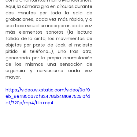
como Chantal Akerman o Michael Snow. 
Aquí, la cámara gira en círculos durante 
dos minutos por toda la sala de 
grabaciones, cada vez más rápido, y a 
esa base visual se incorporan cada vez 
más elementos sonoros (la lectura 
fallida de la cinta, los movimientos de 
objetos por parte de Jack, el molesto 
pitido, el teléfono…), uno tras otro, 
generando por la propia acumulación 
de los mismos una sensación de 
urgencia y nerviosismo cada vez 
mayor. 
https://video.wixstatic.com/video/9af9
eb_8e485a67cf824785b4816e752510fd
af/720p/mp4/file.mp4