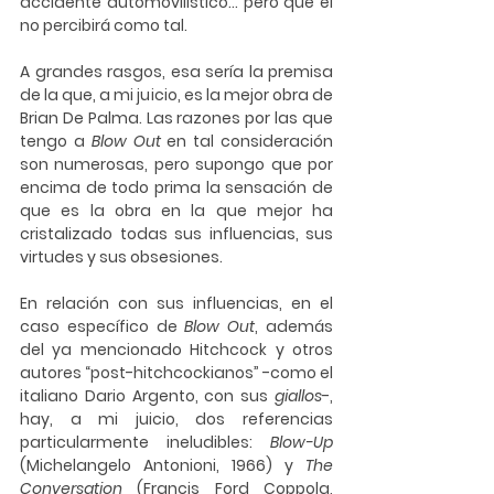
accidente automovilístico… pero que él 
no percibirá como tal. 
A grandes rasgos, esa sería la premisa 
de la que, a mi juicio, es la mejor obra de 
Brian De Palma. Las razones por las que 
tengo a 
Blow Out
 en tal consideración 
son numerosas, pero supongo que por 
encima de todo prima la sensación de 
que es la obra en la que mejor ha 
cristalizado todas sus influencias, sus 
virtudes y sus obsesiones.
En relación con sus influencias, en el 
caso específico de 
Blow Out
, además 
del ya mencionado Hitchcock y otros 
autores “post-hitchcockianos” -como el 
italiano Dario Argento, con sus 
giallos
-, 
hay, a mi juicio, dos referencias 
particularmente ineludibles: 
Blow-Up
(Michelangelo Antonioni, 1966) y 
The 
Conversation
 (Francis Ford Coppola, 