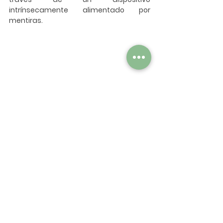
intrínsecamente alimentado por 
mentiras. 
Fotograma de 
Le 
Petit Soldat
(Jean-Luc 
Godard, 1963)
Tras todos los acontecimientos que 
tienen lugar en la parte central de la 
cinta, esta finaliza ofreciéndonos un 