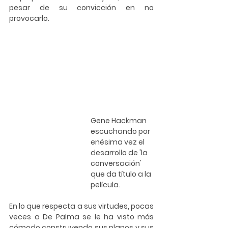
pesar de su convicción en no 
provocarlo.
Gene Hackman 
escuchando por 
enésima vez el 
desarrollo de 'la 
conversación' 
que da título a la 
película.
En lo que respecta a sus virtudes, pocas 
veces a De Palma se le ha visto más 
cómodo construyendo sus planos y sus 