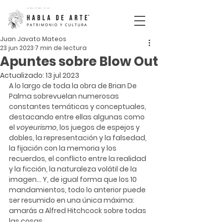
ISSN
2792-5110
Juan Javato Mateos
23 jun 2023
7 min de lectura
Apuntes sobre Blow Out
Actualizado:
13 jul 2023
A lo largo de toda la obra de Brian De 
Palma sobrevuelan numerosas 
constantes temáticas y conceptuales, 
destacando entre ellas algunas como 
el 
voyeurismo
, los juegos de espejos y 
dobles, la representación y la falsedad, 
la fijación con la memoria y los 
recuerdos, el conflicto entre la realidad 
y la ficción, la naturaleza volátil de la 
imagen... Y, de igual forma que los 10 
mandamientos, todo lo anterior puede 
ser resumido en una única máxima: 
amarás a Alfred Hitchcock sobre todas 
las cosas.