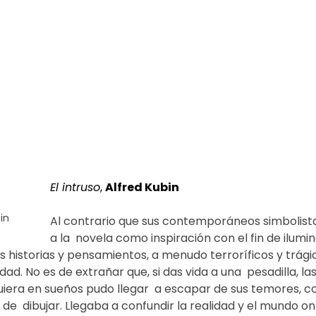
El intruso
, 
Alfred Kubin
in
Al contrario que sus contemporáneos simbolista
a la  novela como inspiración con el fin de ilumin
as historias y pensamientos, a menudo terroríficos y trágico
dad. No es de extrañar que, si das vida a una  pesadilla, la
quiera en sueños pudo llegar  a escapar de sus temores, c
 de  dibujar. Llegaba a confundir la realidad y el mundo on