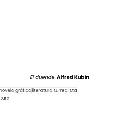
El duende
, 
Alfred Kubin
novela gráfica
literatura surrealista
atura