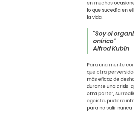
en muchas ocasiones
lo que sucedía en el
la vida.
"Soy el organi
onírico"
Alfred Kubin  
Para una mente como
que otra perversidad
más eficaz de desha
durante una crisis  q
otra parte”, surreal
egoísta, pudiera int
para no salir nunca 