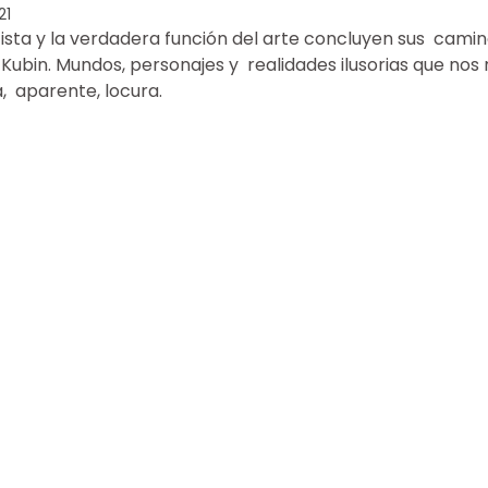
21
rtista y la verdadera función del arte concluyen sus  camino
 Kubin. Mundos, personajes y  realidades ilusorias que nos 
a,  aparente, locura.