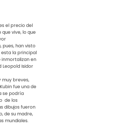
s el precio del 
que vive, lo que 
or  
 pues, han visto 
esta la principal 
 inmortalizan en 
d Leopold Isidor 
y muy breves, 
 Kubin fue una de 
a se podría 
  de los 
s dibujos fueron 
o, de su madre, 
as mundiales.