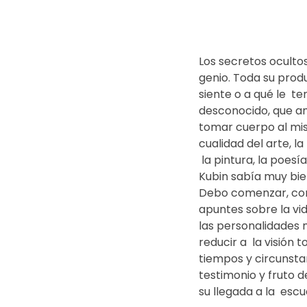
Los secretos ocultos
genio. Toda su produ
siente o a qué le  t
desconocido, que am
tomar cuerpo al mism
cualidad del arte, l
 la pintura, la poesí
Kubin sabía muy bien
Debo comenzar, con 
apuntes sobre la vid
las personalidades m
reducir a  la visión 
tiempos y circunstan
testimonio y fruto d
su llegada a la  es