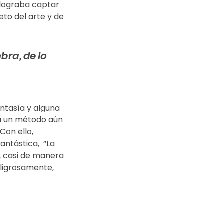
 lograba captar 
eto del arte y de 
bra, de lo 
ntasía y alguna 
la un método aún 
on ello, 
antástica,  “La 
r, casi de manera 
eligrosamente, 