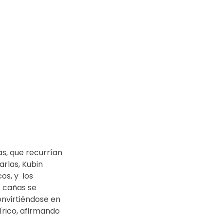
s, que recurrían 
arlas, Kubin 
s, y  los 
s cañas se 
onvirtiéndose en 
írico, afirmando  