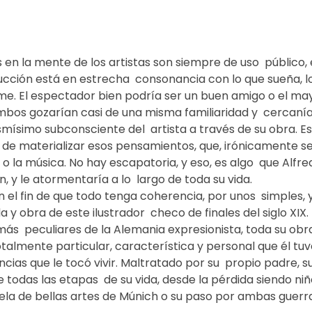
 en la mente de los artistas son siempre de uso  público, e
cción está en estrecha  consonancia con lo que sueña, lo 
eme. El espectador bien podría ser un buen amigo o el may
bos gozarían casi de una misma familiaridad y  cercanía,
ísimo subconsciente del  artista a través de su obra. Es 
a  de materializar esos pensamientos, que, irónicamente se
a o la música. No hay escapatoria, y eso, es algo  que Alfre
, y le atormentaría a lo  largo de toda su vida.
el fin de que todo tenga coherencia, por unos  simples, 
a y obra de este ilustrador  checo de finales del siglo XIX.
ás  peculiares de la Alemania expresionista, toda su obr
totalmente particular, característica y personal que él tuvo
cias que le tocó vivir. Maltratado por su  propio padre, su
e todas las etapas  de su vida, desde la pérdida siendo niñ
cuela de bellas artes de Múnich o su paso por ambas guerr