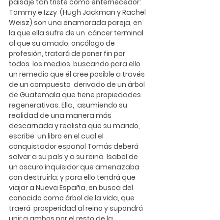
paisaje tan triste como enternecedor: 
Tommy e Izzy  (
Hugh Jackman 
y 
Rachel 
Weisz
) son una enamorada pareja, en 
la que ella sufre de un  cáncer terminal 
al que su amado, oncólogo de 
profesión, tratará de poner fin por 
todos  los medios, buscando para ello 
un remedio que él cree posible a través 
de un compuesto  derivado de un árbol 
de Guatemala que tiene propiedades 
regenerativas. Ella,  asumiendo su 
realidad de una manera más 
descarnada y realista que su marido, 
escribe  un libro en el cual el 
conquistador español Tomás deberá 
salvar a su país y a su reina  Isabel de 
un oscuro inquisidor que amenazaba 
con destruirla; y para ello tendrá que 
viajar a Nueva España, en busca del 
conocido como árbol de la vida, que 
traerá  prosperidad al reino y supondrá 
unir a ambos por el resto de la 