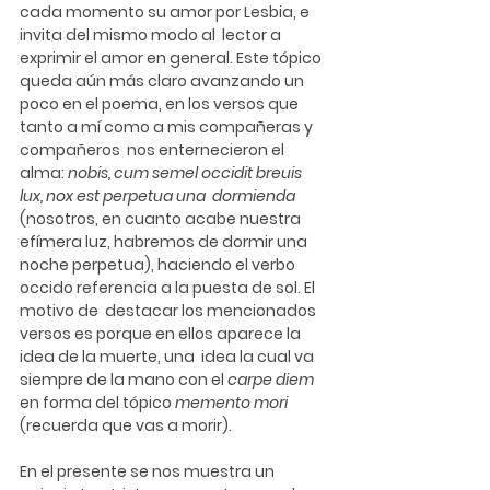
cada momento su amor por Lesbia, e 
invita del mismo modo al  lector a 
exprimir el amor en general. Este tópico 
queda aún más claro avanzando un  
poco en el poema, en los versos que 
tanto a mí como a mis compañeras y 
compañeros  nos enternecieron el 
alma:
 nobis, cum semel occidit breuis 
lux, nox est perpetua una  dormienda
(nosotros, en cuanto acabe nuestra 
efímera luz, habremos de dormir una  
noche perpetua), haciendo el verbo 
occido referencia a la puesta de sol. El 
motivo de  destacar los mencionados 
versos es porque en ellos aparece la 
idea de la muerte, una  idea la cual va 
siempre de la mano con el
 carpe diem
en forma del tópico 
memento mori 
(recuerda que vas a morir).
En el presente se nos muestra un 