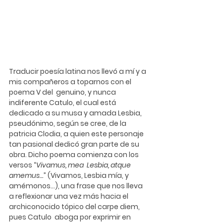
Traducir poesía latina nos llevó a mí y a 
mis compañeros a toparnos con el 
poema V del  genuino, y nunca 
indiferente 
Catulo
, el cual está 
dedicado a su musa y amada 
Lesbia
,  
pseudónimo, según se cree, de la 
patricia 
Clodia
, a quien este personaje 
tan pasional dedicó gran parte de su 
obra. Dicho poema comienza con los 
versos “
Vivamus, mea  Lesbia, atque 
amemus…
” (Vivamos, Lesbia mía, y 
amémonos…), una frase que nos lleva  
a reflexionar una vez más hacia el 
archiconocido tópico del carpe diem, 
pues Catulo  aboga por exprimir en 