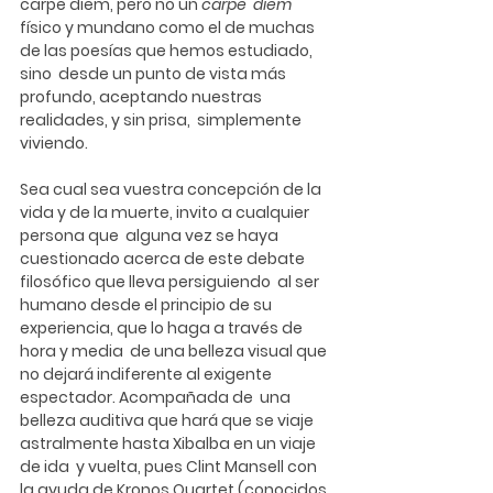
carpe diem, pero no un 
carpe  diem
físico y mundano como el de muchas 
de las poesías que hemos estudiado, 
sino  desde un punto de vista más 
profundo, aceptando nuestras 
realidades, y sin prisa,  simplemente 
viviendo. 
Sea cual sea vuestra concepción de la 
vida y de la muerte, invito a cualquier 
persona que  alguna vez se haya 
cuestionado acerca de este debate 
filosófico que lleva persiguiendo  al ser 
humano desde el principio de su 
experiencia, que lo haga a través de 
hora y media  de una belleza visual que 
no dejará indiferente al exigente 
espectador. Acompañada de  una 
belleza auditiva que hará que se viaje 
astralmente hasta Xibalba en un viaje 
de ida  y vuelta, pues 
Clint Mansell
 con 
la ayuda de 
Kronos Quartet
 (conocidos 