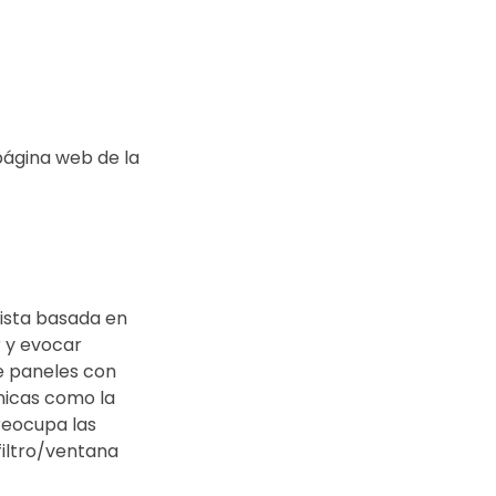
página web de la 
ista basada en 
r y evocar 
e paneles con 
nicas como la 
preocupa las 
filtro/ventana 