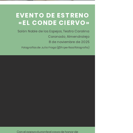
EVENTO DE ESTRENO
«EL CONDE CIERVO
»
Salón Noble de los Espejos, Teatro Carolina
Coronado, Almendralejo
8 de noviembre de 2025
Fotografías de Julio Fraga (@hiperfocalfotografia)
Con el apoyo durante el cava de honor de: