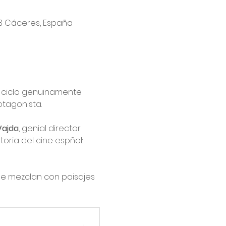
003 Cáceres, España
 ciclo genuinamente 
tagonista. 
Vajda
, genial director 
ria del cine espñol: 
se mezclan con paisajes 