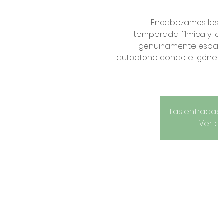
Encabezamos los
temporada fílmica y 
genuinamente españ
autóctono donde el géner
Las entradas
Ver 