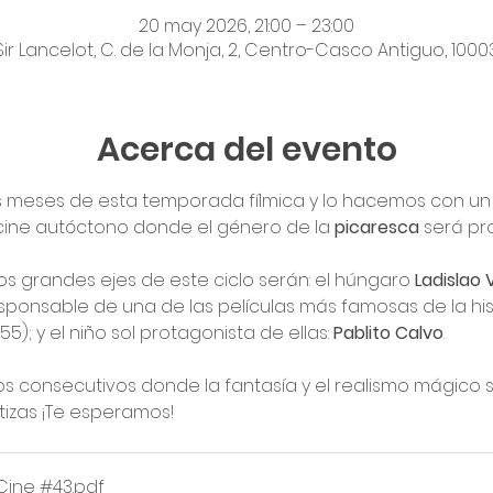
20 may 2026, 21:00 – 23:00
Sir Lancelot, C. de la Monja, 2, Centro-Casco Antiguo, 10
Acerca del evento
 meses de esta temporada fílmica y lo hacemos con un
ine autóctono donde el género de la 
picaresca 
será pro
os grandes ejes de este ciclo serán: el húngaro 
Ladislao 
ponsable de una de las películas más famosas de la histo
55); y el niño sol protagonista de ellas: 
Pablito Calvo
. 
ños consecutivos donde la fantasía y el realismo mágico 
tizas ¡Te esperamos!
 Cine #43
.pdf