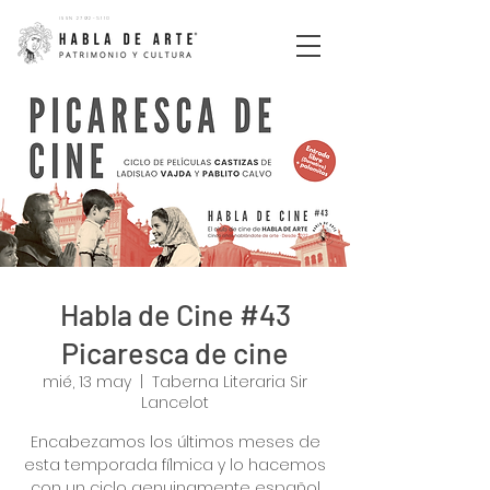
ISSN
2792-5110
Habla de Cine #43
Picaresca de cine
mié, 13 may
  |  
Taberna Literaria Sir
Lancelot
Encabezamos los últimos meses de
esta temporada fílmica y lo hacemos
con un ciclo genuinamente español