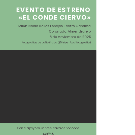
EVENTO DE ESTRENO
«EL CONDE CIERVO
»
Salón Noble de los Espejos, Teatro Carolina
Coronado, Almendralejo
8 de noviembre de 2025
Fotografías de Julio Fraga (@hiperfocalfotografia)
Con el apoyo durante el cava de honor de: