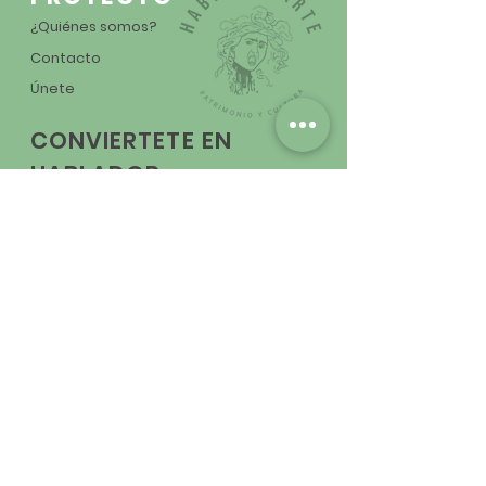
¿Quiénes somos?
Contacto
Únete
CONVIERTETE EN
HABLADOR
NO TE PIERDAS NADA
ENVIAR
SÍGUENOS EN REDES