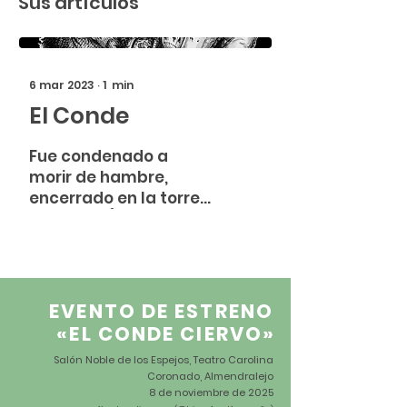
Sus artículos
6 mar 2023
∙
1
min
El Conde
Fue condenado a
morir de hambre,
encerrado en la torre
Gualandi ( también
llamada Mida ) junto a
sus hijos, condenado a
morir de hambre ...
EVENTO DE ESTRENO
«EL CONDE CIERVO
»
Salón Noble de los Espejos, Teatro Carolina
Coronado, Almendralejo
8 de noviembre de 2025