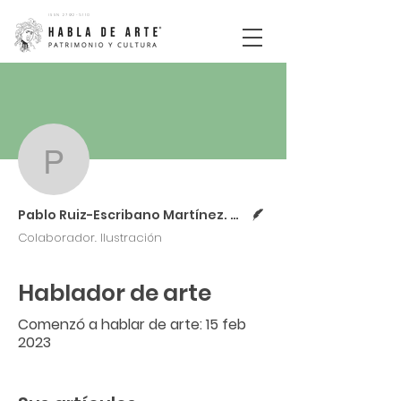
ISSN
2792-5110
Más acciones
Pablo Ruiz-Escribano M
Escritor
Pablo Ruiz-Escribano Martínez. Colaborador
Colaborador. Ilustración
Hablador de arte
Comenzó a hablar de arte: 15 feb
2023