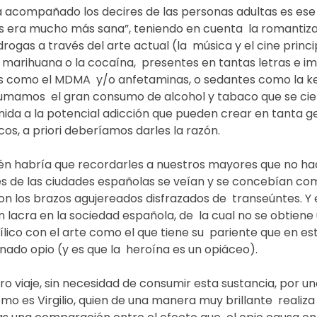
 acompañado los decires de las personas adultas es ese
es era mucho más sana”, teniendo en cuenta  la romantiza
rogas a través del arte actual (la  música y el cine princ
marihuana o la cocaína,  presentes en tantas letras e im
 como el MDMA  y/o anfetaminas, o sedantes como la ke
le sumamos  el gran consumo de alcohol y tabaco que se ci
unida a la potencial adicción que pueden crear en tanta ge
os, a priori deberíamos darles la razón. 
én habría que recordarles a nuestros mayores que no ha
les de las ciudades españolas se veían y se concebían com
n los brazos agujereados disfrazados de  transeúntes. Y e
 lacra en la sociedad española, de  la cual no se obtiene 
lico con el arte como el que tiene su  pariente que en est
ado opio (y es que la  heroína es un opiáceo). 
viaje, sin necesidad de consumir esta sustancia, por uno
mo es Virgilio, quien de una manera muy brillante  realiza