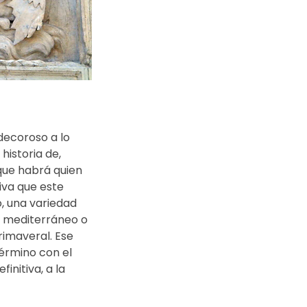
decoroso a lo 
historia de, 
que habrá quien 
va que este 
, una variedad 
 mediterráneo o 
rimaveral. Ese 
érmino con el 
initiva, a la 