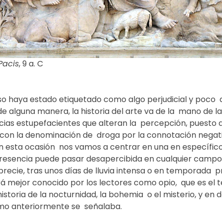
Pacis
, 9 a. C
o haya estado etiquetado como algo perjudicial y poco  
 de alguna manera, la historia del arte va de la  mano de la 
ias estupefacientes que alteran la  percepción, puesto 
con la denominación de  droga por la connotación negati
n esta ocasión  nos vamos a centrar en una en específico
resencia puede pasar desapercibida en cualquier campo
precie, tras unos días de lluvia intensa o en temporada  p
á mejor conocido por los lectores como opio,  que es el t
storia de la nocturnidad, la bohemia  o el misterio, y en def
como anteriormente se  señalaba.