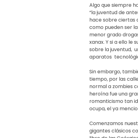
Algo que siempre ha
“la juventud de ant
hace sobre ciertas d
como pueden ser la 
menor grado drogas
xanax. Y si a ello 
sobre la juventud,  
aparatos  tecnológic
Sin embargo, tambi
tiempo, por las cal
normal a zombies co
heroína fue una gran
romanticismo tan idí
ocupa, el ya mencion
Comenzamos nuestro 
gigantes clásicos co