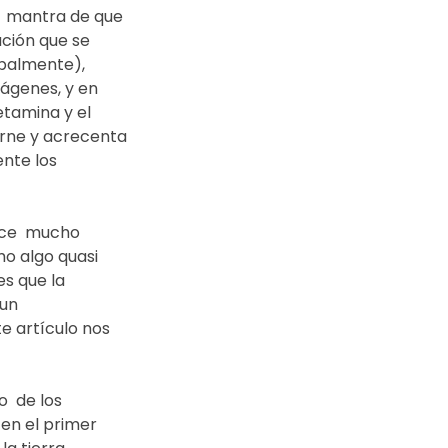
  mantra de que 
ción que se 
ipalmente), 
ágenes, y en 
tamina y el 
erne y acrecenta 
nte los 
ce  mucho 
o algo quasi 
s que la 
un 
e artículo nos 
  de los 
 en el primer 