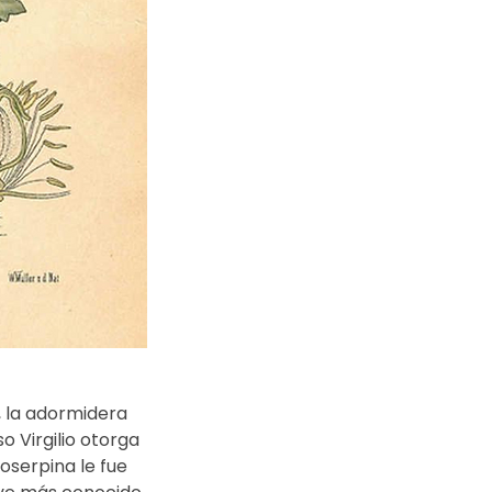
, la adormidera 
o Virgilio otorga 
oserpina le fue 