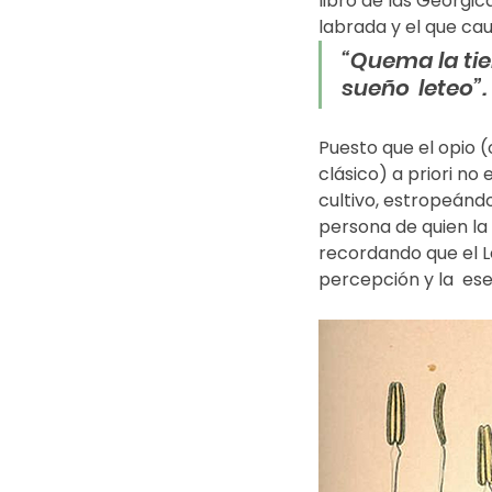
libro de las Geórgic
labrada y el que ca
“Quema la tie
sueño  leteo”. 
Puesto que el opio 
clásico) a priori no
cultivo, estropeándo
persona de quien la 
recordando que el Let
percepción y la  es