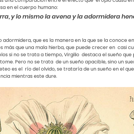
as una comparación entre el efecto que  el opio causa en l
usa en el cuerpo humano: 
rra, y lo mismo la avena y la adormidera hen
(o adormidera, que es la manera en la que se la conoce en
 es más que una mala hierba, que puede crecer en  casi cua
los si no se trata a tiempo, Virgilio  destaca el sueño que
tome. Pero no se trata  de un sueño apacible, sino un sueñ
eo es el  río del olvido, se trataría de un sueño en el que
encia mientras este dure.