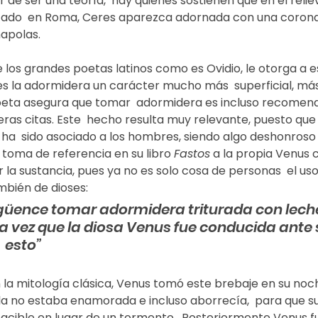
r de ser una teoría,  hay quienes sostienen que en el rel
lizado  en Roma, Ceres aparezca adornada con una corona
apolas.
e los grandes poetas latinos como es Ovidio, le otorga a e
es la adormidera un carácter mucho más  superficial, m
oeta asegura que tomar  adormidera es incluso recomend
ras citas. Este  hecho resulta muy relevante, puesto que e
ha  sido asociado a los hombres, siendo algo deshonroso p
 toma de referencia en su libro 
Fastos
 a la propia Venus
ar la sustancia, pues ya no es solo cosa de personas  el uso
mbién de dioses: 
güence tomar adormidera triturada con lech
mera vez que la diosa Venus fue conducida ante
 esto”
 la mitología clásica, Venus tomó este brebaje en su noc
lla no estaba enamorada e incluso aborrecía,  para que s
cible en lugar de un tormento.  Posteriormente Venus fue