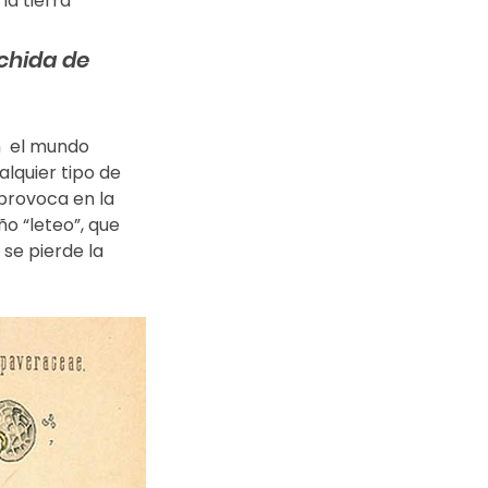
a tierra 
chida de 
  el mundo 
lquier tipo de 
 provoca en la 
o “leteo”, que 
 se pierde la 