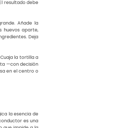
l resultado debe 
rande. Añade la 
s huevos aparte, 
ngredientes. Deja 
aja la tortilla a 
ta —con decisión 
sa en el centro o 
ca la esencia de 
 conductor es una 
 que impide a la 