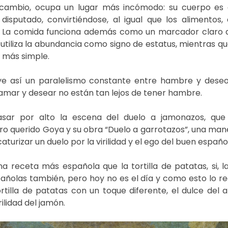
en cambio, ocupa un lugar más incómodo: su cuerpo es
isputado, convirtiéndose, al igual que los alimentos,
 La comida funciona además como un marcador claro de
utiliza la abundancia como signo de estatus, mientras qu
 más simple. 
ye así un paralelismo constante entre hambre y deseo
mar y desear no están tan lejos de tener hambre. 
asar por alto la escena del duelo a jamonazos, que 
tro querido Goya y su obra “Duelo a garrotazos”, una man
aturizar un duelo por la virilidad y el ego del buen españo
 receta más española que la tortilla de patatas, si, la
ñolas también, pero hoy no es el día y como esto lo red
rtilla de patatas con un toque diferente, el dulce del a
rilidad del jamón.