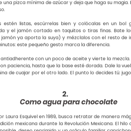
 una pizca mínima de azúcar y deja que haga su magia. E
o. 
 estén listas, escúrrelas bien y colócalas en un bol g
a y el jamón cortado en taquitos o tiras finas. Bate lo
el jamón ya aporta la suya) y mézclalos con el resto de i
inutos: este pequeño gesto marca la diferencia. 
antiadherente con un poco de aceite y vierte la mezcla. Cu
on paciencia, hasta que la base esté dorada. Dale la vuel
na de cuajar por el otro lado. El punto lo decides tú: jugo
Como agua para chocolate
por Laura Esquivel en 1989, busca retratar de manera mági
adición mexicana durante la Revolución Mexicana. El hilo
posible, deseo reprimido y un oráculo familiar caprichoso