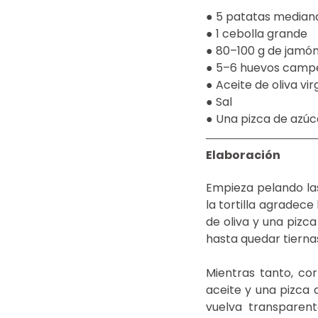
● 5 patatas median
● 1 cebolla grande 
● 80–100 g de jamón (
● 5–6 huevos camp
● Aceite de oliva vir
● Sal 
● Una pizca de azúca
Elaboración 
Empieza pelando las
la tortilla agradec
de oliva y una pizca
hasta quedar tiernas
Mientras tanto, cort
aceite y una pizca d
vuelva transparent