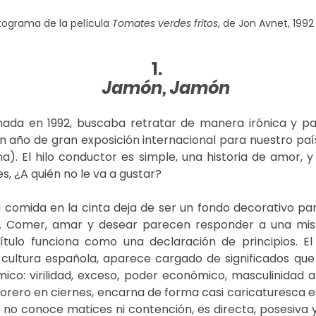
tograma de la película 
Tomates verdes fritos
, de Jon Avnet, 1992
Jamón, Jamón
nada en 1992, buscaba retratar de manera irónica y pas
n año de gran exposición internacional para nuestro país 
). El hilo conductor es simple, una historia de amor, 
s, ¿A quién no le va a gustar? 
a comida en la cinta deja de ser un fondo decorativo par
l. Comer, amar y desear parecen responder a una misma
título funciona como una declaración de principios. El
cultura española, aparece cargado de significados qu
mico: virilidad, exceso, poder económico, masculinidad a
 torero en ciernes, encarna de forma casi caricaturesca e
no conoce matices ni contención, es directa, posesiva 