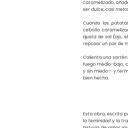
caramelizado, añade
ser dulce, casi melos
Cuando las patatas
cebolla caramelizad
ajusta de sal (ojo, 
reposar un par de m
Calienta una sartén 
fuego medio-bajo, c
y sin miedo— y termi
bien hecha.
Esta obra, escrita 
la feminidad y la tr
historia de amor im