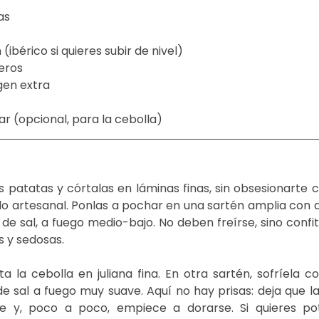
as 
ibérico si quieres subir de nivel) 
eros 
gen extra 
r (opcional, para la cebolla) 
 patatas y córtalas en láminas finas, sin obsesionarte co
e lo artesanal. Ponlas a pochar en una sartén amplia con 
 de sal, a fuego medio-bajo. No deben freírse, sino conf
 y sedosas. 
a la cebolla en juliana fina. En otra sartén, sofríela c
e sal a fuego muy suave. Aquí no hay prisas: deja que la
e y, poco a poco, empiece a dorarse. Si quieres pot